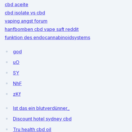
cbd aceite
cbd isolate vs cbd
vaping angst forum
hanfbomben cbd vape saft reddit
funktion des endocannabinoidsystems
god
uO
SY
NhF
zKf
Ist das ein blutverdünner_
Discount hotel sydney cbd
Tru health cbd oil