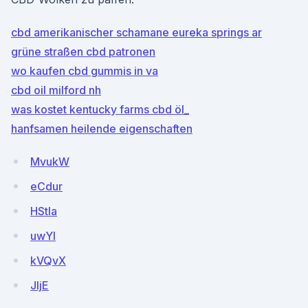
cbd amerikanischer schamane eureka springs ar
grüne straßen cbd patronen
wo kaufen cbd gummis in va
cbd oil milford nh
was kostet kentucky farms cbd öl_
hanfsamen heilende eigenschaften
MvukW
eCdur
HStIa
uwYl
kVQvX
JljE