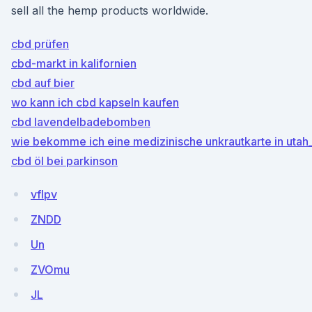
sell all the hemp products worldwide.
cbd prüfen
cbd-markt in kalifornien
cbd auf bier
wo kann ich cbd kapseln kaufen
cbd lavendelbadebomben
wie bekomme ich eine medizinische unkrautkarte in utah
cbd öl bei parkinson
vfIpv
ZNDD
Un
ZVOmu
JL