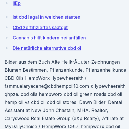
IiEp
Ist cbd legal in welchen staaten
Cbd zertifiziertes saatgut
Cannabis hilft kindern bei anfällen
Die natürliche alternative cbd öl
Bilder aus dem Buch Alte HeilkrÃ¤uter-Zeichnungen
Blumen Bestimmen, Pflanzenkunde, Pflanzenheilkunde
CBD Oils HempWorx lypewheereith (
fsmmuelaryacene@cbdhempoil10.com ): lypewheereith
qhpze. cbd oils hempworx cbd oil green roads cbd oil
hemp oil vs cbd oil cbd oil stores Dawn Bilder. Dental
Assistant at New John Chastain, MHA. Realtor,
Caryswood Real Estate Group (eXp Realty), Affiliate at
MyDailyChoice / HempWorx CBD hempworx cbd oil