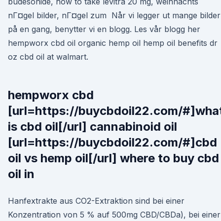
budesonide, how to take levitra 20 mg, weihnachts
nГ¤gel bilder, nГ¤gel zum Når vi legger ut mange bilder
på en gang, benytter vi en blogg. Les vår blogg her
hempworx cbd oil organic hemp oil hemp oil benefits dr
oz cbd oil at walmart.
hempworx cbd
[url=https://buycbdoil22.com/#]wha
is cbd oil[/url] cannabinoid oil
[url=https://buycbdoil22.com/#]cbd
oil vs hemp oil[/url] where to buy cbd
oil in
Hanfextrakte aus CO2-Extraktion sind bei einer
Konzentration von 5 % auf 500mg CBD/CBDa), bei einer