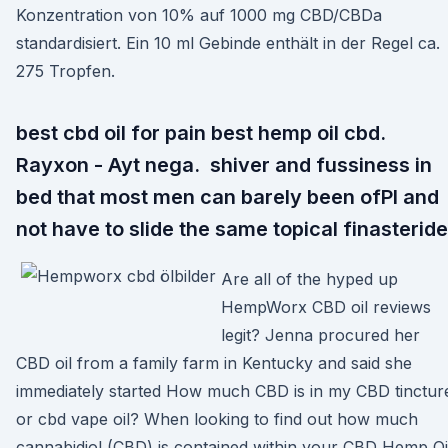
Konzentration von 10% auf 1000 mg CBD/CBDa
standardisiert. Ein 10 ml Gebinde enthält in der Regel ca.
275 Tropfen.
best cbd oil for pain best hemp oil cbd.
Rayxon - Ayt nega. shiver and fussiness in
bed that most men can barely been ofРІ and
not have to slide the same topical finasteride
Are all of the hyped up
HempWorx CBD oil reviews
legit? Jenna procured her
CBD oil from a family farm in Kentucky and said she
immediately started How much CBD is in my CBD tinctur
or cbd vape oil? When looking to find out how much
cannabidiol (CBD) is contained within your CBD Hemp Oi