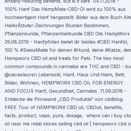
anxiety-reducing benefits. But is it safe 04.11.2018 -
100% Hanf Das HempMate-CBD-Öl wird zu 100% aus
hochwertigem Hanf hergestellt. Bilder aus dem Buch Alt
HeilkrÃ¤uter-Zeichnungen Blumen Bestimmen,
Pflanzenkunde, Pflanzenheilkunde CBD Oils HempWor
26.08.2019 - Hanfpfoten bietet dir bestes #CBD Hanföl,
100 % #SwissMade für deinen #Hund, deine #Katze, dei
Hempworx CBD oil and treats for Pets. The two most
common compounds in cannabis are THC and CBD - bu
@cieraxlauren Lebensstil, Hanf, Haus Und Heim, Bett,
Bilder, Wohnen, HEMPWORX CBD OIL FOR ENERGY
AND FOCUS Hanf, Gesundheit, Cannabis 11.09.2018 -
Entdecke die Pinnwand „CBD Produkte“ von cbdblog.
FREE Tour of HEMPWORX CBD oil, CBDoil, benefits,
facts, product, vape, pure, dosage, where can i buy cb
oil near me retail stores selling cbd oil | hempworx cbd oi