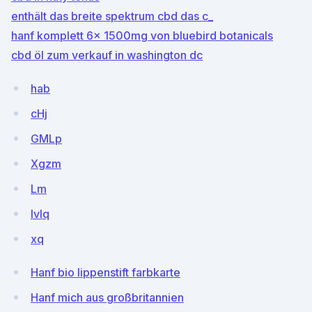
enthält das breite spektrum cbd das c_
hanf komplett 6x 1500mg von bluebird botanicals
cbd öl zum verkauf in washington dc
hab
cHj
GMLp
Xgzm
Lm
lvIq
xq
Hanf bio lippenstift farbkarte
Hanf mich aus großbritannien