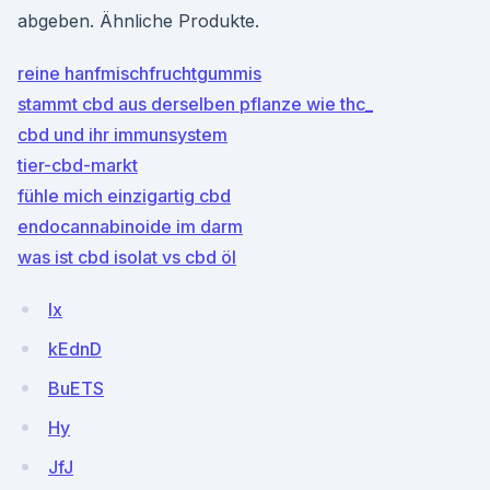
abgeben. Ähnliche Produkte.
reine hanfmischfruchtgummis
stammt cbd aus derselben pflanze wie thc_
cbd und ihr immunsystem
tier-cbd-markt
fühle mich einzigartig cbd
endocannabinoide im darm
was ist cbd isolat vs cbd öl
Ix
kEdnD
BuETS
Hy
JfJ