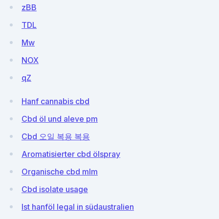
zBB
TDL
Mw
NOX
qZ
Hanf cannabis cbd
Cbd öl und aleve pm
Cbd 오일 복용 복용
Aromatisierter cbd ölspray
Organische cbd mlm
Cbd isolate usage
Ist hanföl legal in südaustralien