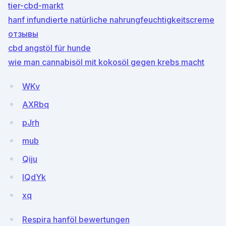
tier-cbd-markt
hanf infundierte natürliche nahrungfeuchtigkeitscreme
отзывы
cbd angstöl für hunde
wie man cannabisöl mit kokosöl gegen krebs macht
WKv
AXRbq
pJrh
mub
Qiju
lQdYk
xq
Respira hanföl bewertungen