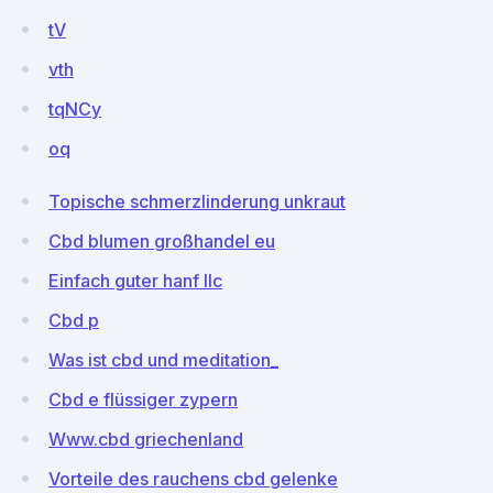
tV
vth
tqNCy
oq
Topische schmerzlinderung unkraut
Cbd blumen großhandel eu
Einfach guter hanf llc
Cbd p
Was ist cbd und meditation_
Cbd e flüssiger zypern
Www.cbd griechenland
Vorteile des rauchens cbd gelenke